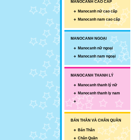
MANOCANH CAO CẤP
Manocanh nữ cao cấp
Manocanh nam cao cấp
MANOCANH NGOẠI
Manocanh nữ ngoại
Manocanh nam ngoại
MANOCANH THANH LÝ
Manocanh thanh lý nữ
Manocanh thanh ly nam
BÁN THÂN VÀ CHÂN QUẦN
Bán Thân
Chân Quần