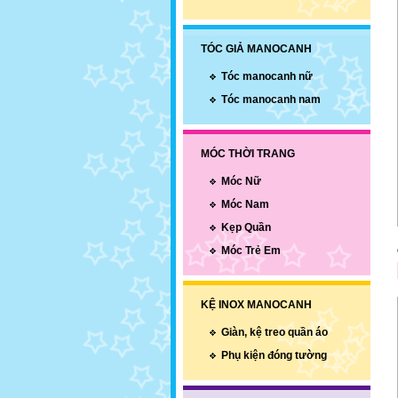
TÓC GIẢ MANOCANH
Tóc manocanh nữ
Tóc manocanh nam
MÓC THỜI TRANG
Móc Nữ
Móc Nam
Kẹp Quần
Móc Trẻ Em
KỆ INOX MANOCANH
Giàn, kệ treo quần áo
Phụ kiện đóng tường