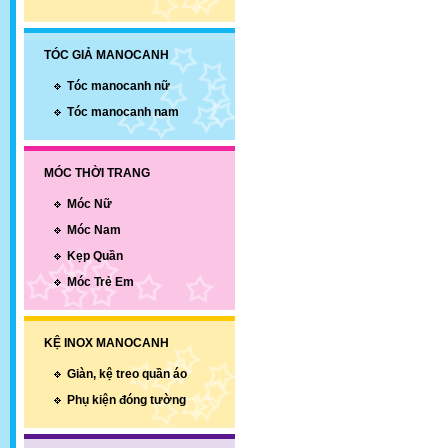
TÓC GIẢ MANOCANH
Tóc manocanh nữ
Tóc manocanh nam
MÓC THỜI TRANG
Móc Nữ
Móc Nam
Kẹp Quần
Móc Trẻ Em
KỆ INOX MANOCANH
Giàn, kệ treo quần áo
Phụ kiện đóng tường