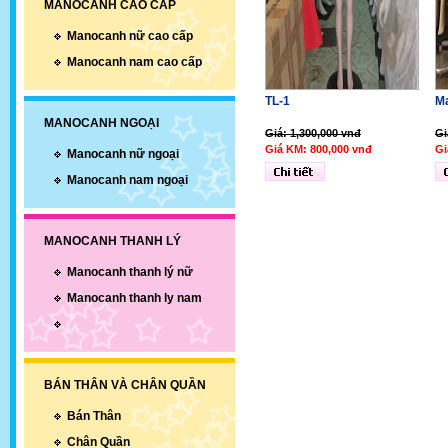
MANOCANH CAO CẤP
Manocanh nữ cao cấp
Manocanh nam cao cấp
TL-1
M
MANOCANH NGOẠI
Giá: 1,300,000 vnđ
Gi
Giá KM: 800,000 vnđ
Gi
Manocanh nữ ngoại
Manocanh nam ngoại
MANOCANH THANH LÝ
Manocanh thanh lý nữ
Manocanh thanh ly nam
BÁN THÂN VÀ CHÂN QUẦN
Bán Thân
Chân Quần