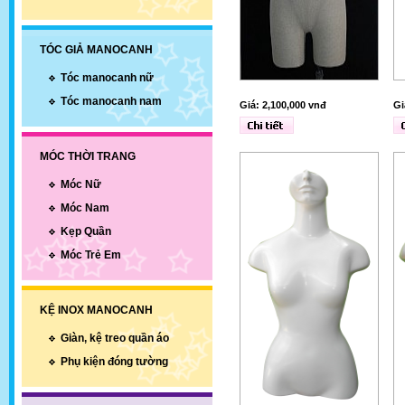
TÓC GIẢ MANOCANH
Tóc manocanh nữ
Tóc manocanh nam
Giá: 2,100,000 vnđ
Gi
MÓC THỜI TRANG
Móc Nữ
Móc Nam
Kẹp Quần
Móc Trẻ Em
KỆ INOX MANOCANH
Giàn, kệ treo quần áo
Phụ kiện đóng tường