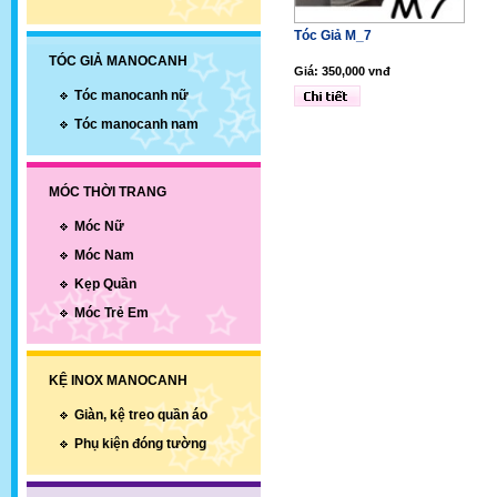
Tóc Giả M_7
TÓC GIẢ MANOCANH
Giá: 350,000 vnđ
Tóc manocanh nữ
Tóc manocanh nam
MÓC THỜI TRANG
Móc Nữ
Móc Nam
Kẹp Quần
Móc Trẻ Em
KỆ INOX MANOCANH
Giàn, kệ treo quần áo
Phụ kiện đóng tường