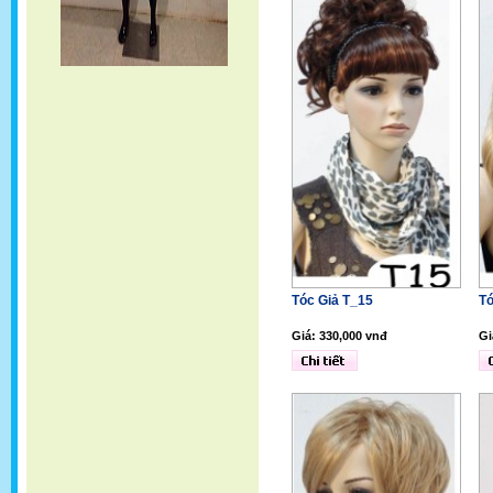
Tóc Giả T_15
Tó
Giá: 330,000 vnđ
Gi