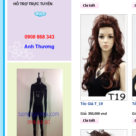
HỖ TRỢ TRỰC TUYẾN
0908 868 343
Anh Thương
Tóc Giả T_19
Tó
Giá: 350,000 vnđ
Gi