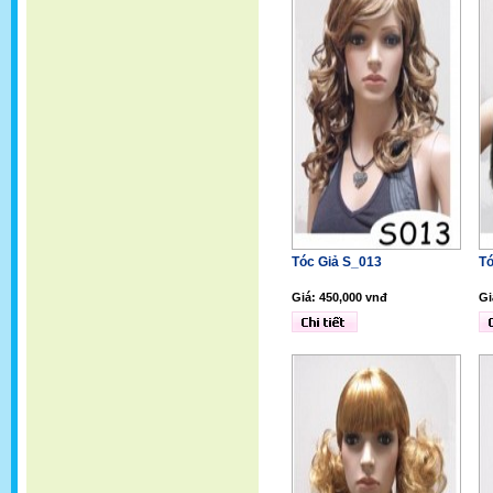
Tóc Giả S_013
Tó
Giá: 450,000 vnđ
Gi