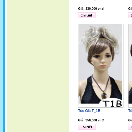
Giá: 330,000 vnđ
Gi
Tóc Giả T_1B
Tó
Giá: 350,000 vnđ
Gi