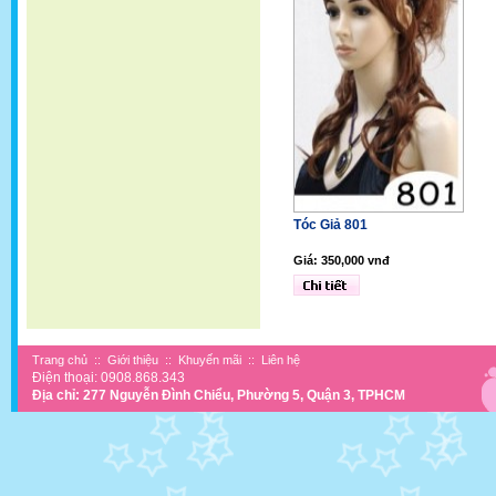
Tóc Giả 801
Giá: 350,000 vnđ
Trang chủ
::
Giới thiệu
::
Khuyến mãi
::
Liên hệ
Điện thoại: 0908.868.343
Địa chỉ: 277 Nguyễn Đình Chiểu, Phường 5, Quận 3, TPHCM