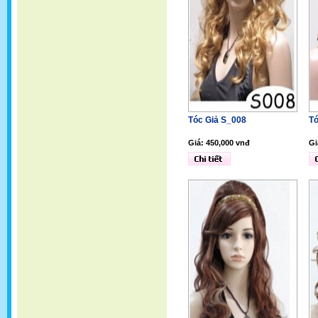
Tóc Giả S_008
Tó
Giá: 450,000 vnđ
Gi