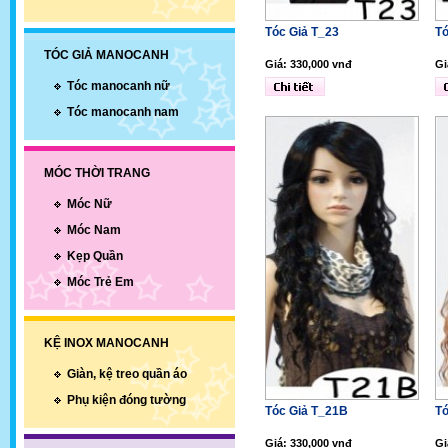
Tóc Giả T_23
Tó
TÓC GIẢ MANOCANH
Giá: 330,000 vnđ
Gi
Tóc manocanh nữ
Tóc manocanh nam
MÓC THỜI TRANG
Móc Nữ
Móc Nam
Kẹp Quần
Móc Trẻ Em
KỆ INOX MANOCANH
Giàn, kệ treo quần áo
Phụ kiện đóng tường
Tóc Giả T_21B
Tó
Giá: 330,000 vnđ
Gi