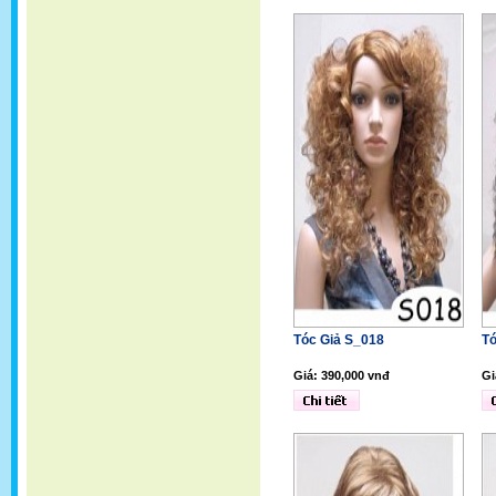
Tóc Giả S_018
Tó
Giá: 390,000 vnđ
Gi