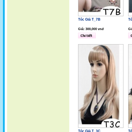
Tóc Giả T_7B
Tó
Giá: 300,000 vnđ
Gi
Tóc Giả T_3C
Tó