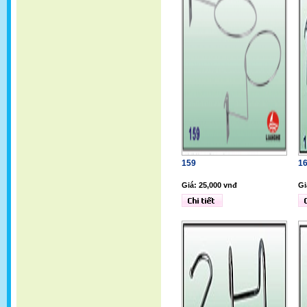
159
1
Giá: 25,000 vnđ
Gi