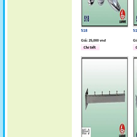
518
5
Giá: 25,000 vnđ
Gi