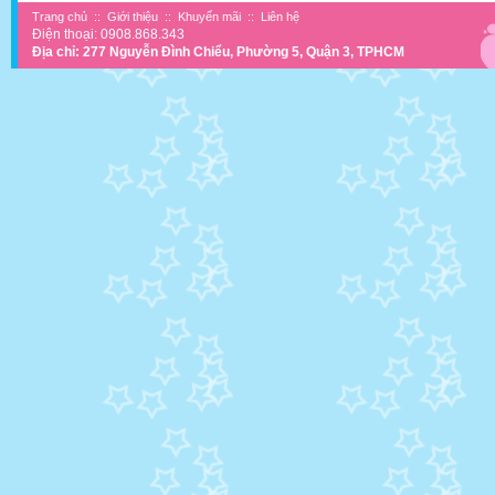
Trang chủ
::
Giới thiệu
::
Khuyến mãi
::
Liên hệ
Điện thoại: 0908.868.343
Địa chỉ: 277 Nguyễn Đình Chiểu, Phường 5, Quận 3, TPHCM