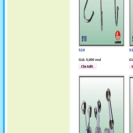
510
5
Giá: 5,000 vnđ
Gi