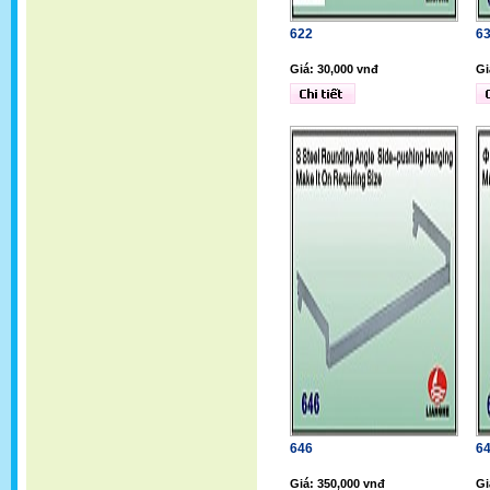
622
6
Giá: 30,000 vnđ
Gi
646
6
Giá: 350,000 vnđ
Gi