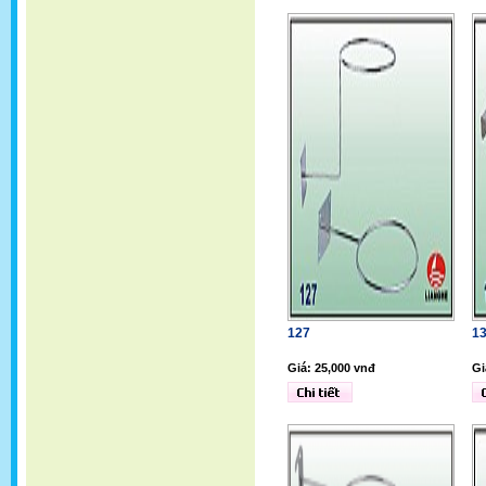
127
1
Giá: 25,000 vnđ
Gi