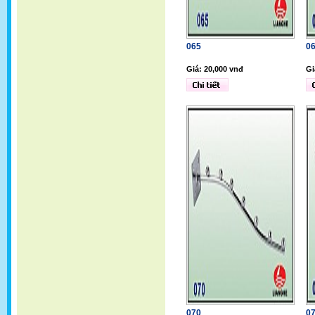
065
0
Giá: 20,000 vnđ
Gi
070
0