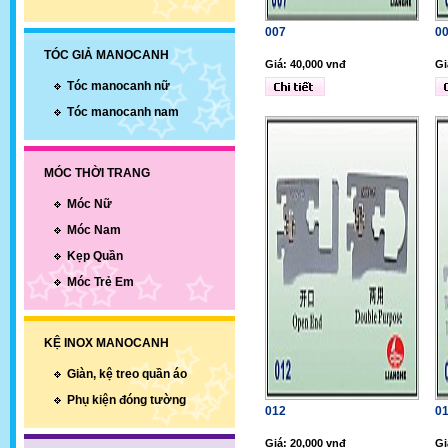
007
0
TÓC GIẢ MANOCANH
Giá: 40,000 vnđ
Gi
Tóc manocanh nữ
Tóc manocanh nam
MÓC THỜI TRANG
Móc Nữ
Móc Nam
Kẹp Quần
Móc Trẻ Em
KỆ INOX MANOCANH
Giàn, kệ treo quần áo
Phụ kiện đóng tường
012
0
Giá: 20,000 vnđ
Gi