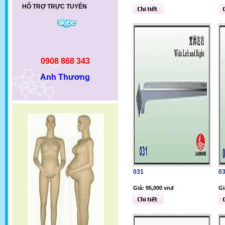
HỖ TRỢ TRỰC TUYẾN
0908 868 343
Anh Thương
031
0
Giá: 95,000 vnđ
Gi