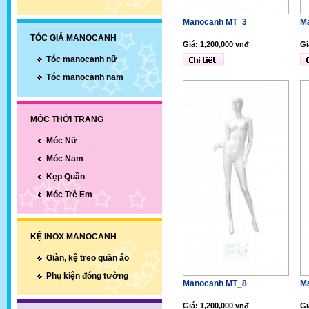
Manocanh MT_3
M
TÓC GIẢ MANOCANH
Giá: 1,200,000 vnđ
Gi
Tóc manocanh nữ
Tóc manocanh nam
MÓC THỜI TRANG
Móc Nữ
Móc Nam
Kẹp Quần
Móc Trẻ Em
KỆ INOX MANOCANH
Giàn, kệ treo quần áo
Phụ kiện đóng tường
Manocanh MT_8
M
Giá: 1,200,000 vnđ
Gi