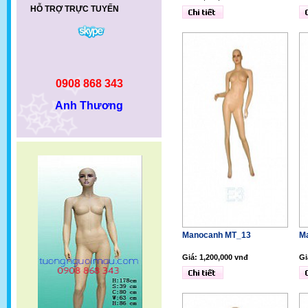
HỖ TRỢ TRỰC TUYẾN
0908 868 343
Anh Thương
Manocanh MT_13
M
Giá: 1,200,000 vnđ
Gi