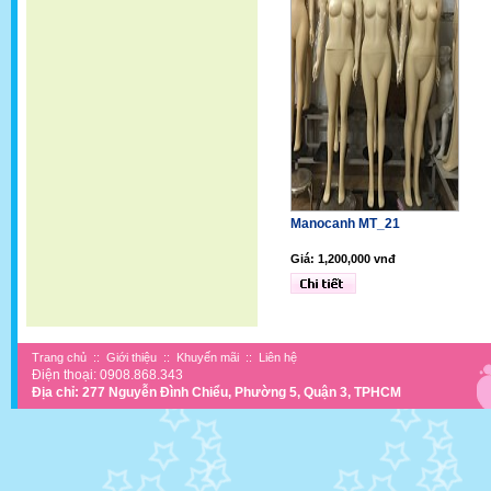
Manocanh MT_21
Giá: 1,200,000 vnđ
Trang chủ
::
Giới thiệu
::
Khuyến mãi
::
Liên hệ
Điện thoại: 0908.868.343
Địa chỉ: 277 Nguyễn Đình Chiểu, Phường 5, Quận 3, TPHCM