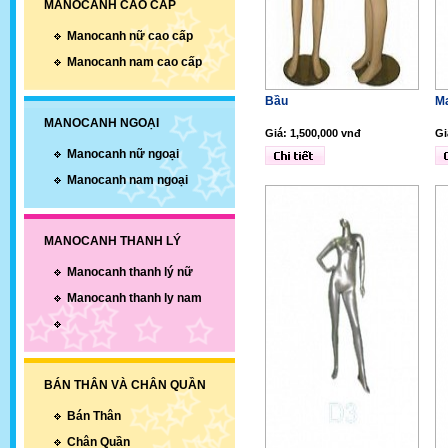
MANOCANH CAO CẤP
Manocanh nữ cao cấp
Manocanh nam cao cấp
Bầu
M
MANOCANH NGOẠI
Giá: 1,500,000 vnđ
Gi
Manocanh nữ ngoại
Manocanh nam ngoại
MANOCANH THANH LÝ
Manocanh thanh lý nữ
Manocanh thanh ly nam
BÁN THÂN VÀ CHÂN QUẦN
Bán Thân
Chân Quần