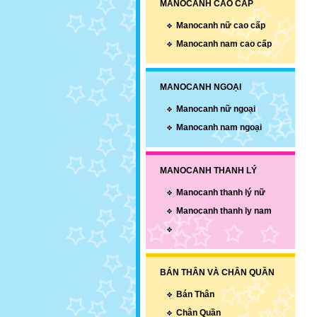
MANOCANH CAO CẤP
Manocanh nữ cao cấp
Manocanh nam cao cấp
MANOCANH NGOẠI
Manocanh nữ ngoại
Manocanh nam ngoại
MANOCANH THANH LÝ
Manocanh thanh lý nữ
Manocanh thanh ly nam
BÁN THÂN VÀ CHÂN QUẦN
Bán Thân
Chân Quần