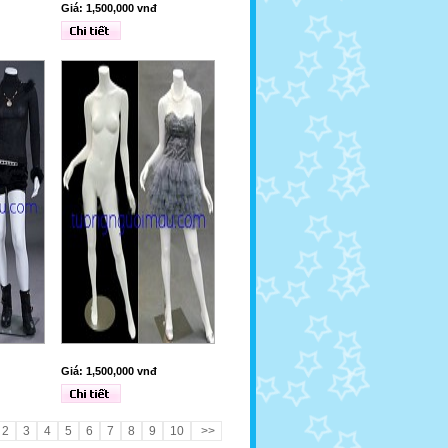
Giá: 1,500,000 vnđ
Giá: 1,500,000 vnđ
2
3
4
5
6
7
8
9
10
>>