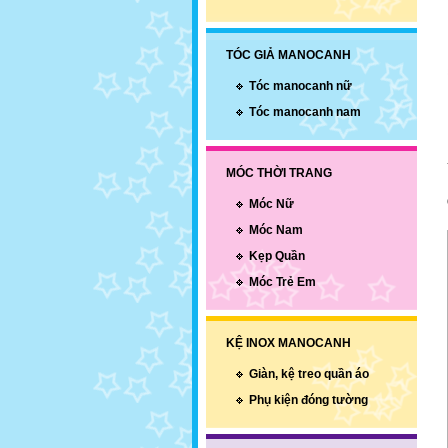
TÓC GIẢ MANOCANH
Tóc manocanh nữ
Tóc manocanh nam
MÓC THỜI TRANG
Móc Nữ
Móc Nam
Kẹp Quần
Móc Trẻ Em
KỆ INOX MANOCANH
Giàn, kệ treo quần áo
Phụ kiện đóng tường