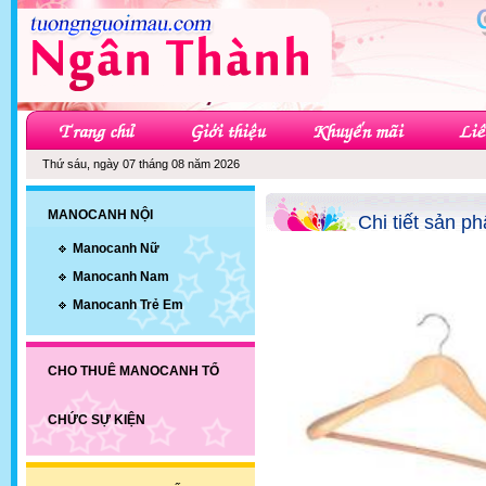
Thứ sáu, ngày 07 tháng 08 năm 2026
MANOCANH NỘI
Chi tiết sản p
Manocanh Nữ
Manocanh Nam
Manocanh Trẻ Em
CHO THUÊ MANOCANH TỔ
CHỨC SỰ KIỆN