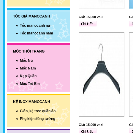
TÓC GIẢ MANOCANH
Giá: 15,000 vnđ
Gi
Tóc manocanh nữ
Tóc manocanh nam
MÓC THỜI TRANG
Móc Nữ
Móc Nam
Kẹp Quần
Móc Trẻ Em
KỆ INOX MANOCANH
Giàn, kệ treo quần áo
Phụ kiện đóng tường
Giá: 15,000 vnđ
Gi