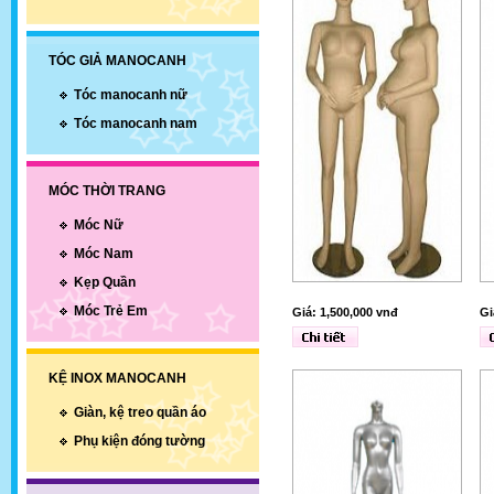
TÓC GIẢ MANOCANH
Tóc manocanh nữ
Tóc manocanh nam
MÓC THỜI TRANG
Móc Nữ
Móc Nam
Kẹp Quần
Móc Trẻ Em
Giá: 1,500,000 vnđ
Gi
KỆ INOX MANOCANH
Giàn, kệ treo quần áo
Phụ kiện đóng tường