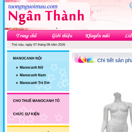
Thứ sáu, ngày 07 tháng 08 năm 2026
MANOCANH NỘI
Chi tiết sản p
Manocanh Nữ
Manocanh Nam
Manocanh Trẻ Em
CHO THUÊ MANOCANH TỔ
CHỨC SỰ KIỆN