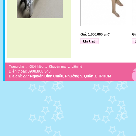
Giá: 1,600,000 vnđ
Gi
Trang chủ
::
Giới thiệu
::
Khuyến mãi
::
Liên hệ
Điện thoại: 0908.868.343
Địa chỉ: 277 Nguyễn Đình Chiểu, Phường 5, Quận 3, TPHCM