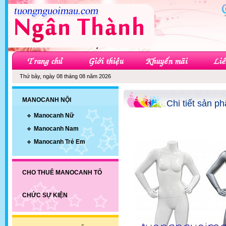
Thứ bảy, ngày 08 tháng 08 năm 2026
MANOCANH NỘI
Chi tiết sản p
Manocanh Nữ
Manocanh Nam
Manocanh Trẻ Em
CHO THUÊ MANOCANH TỔ
CHỨC SỰ KIỆN