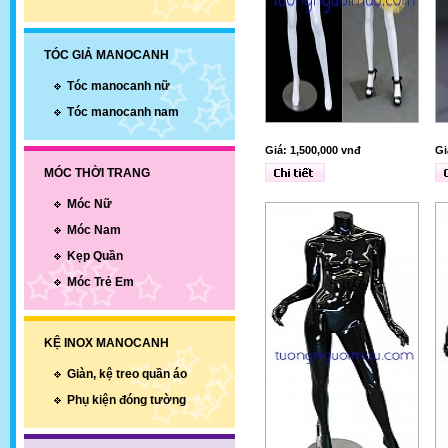
TÓC GIẢ MANOCANH
Tóc manocanh nữ
Tóc manocanh nam
Giá: 1,500,000 vnđ
Gi
MÓC THỜI TRANG
Móc Nữ
Móc Nam
Kẹp Quần
Móc Trẻ Em
KỆ INOX MANOCANH
Giàn, kệ treo quần áo
Phụ kiện đóng tường