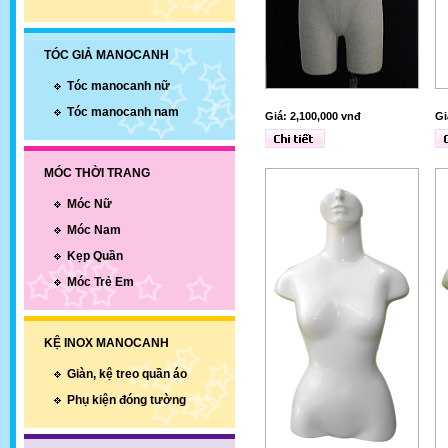
TÓC GIẢ MANOCANH
Tóc manocanh nữ
Tóc manocanh nam
Giá: 2,100,000 vnđ
Gi
MÓC THỜI TRANG
Móc Nữ
Móc Nam
Kẹp Quần
Móc Trẻ Em
KỆ INOX MANOCANH
Giàn, kệ treo quần áo
Phụ kiện đóng tường