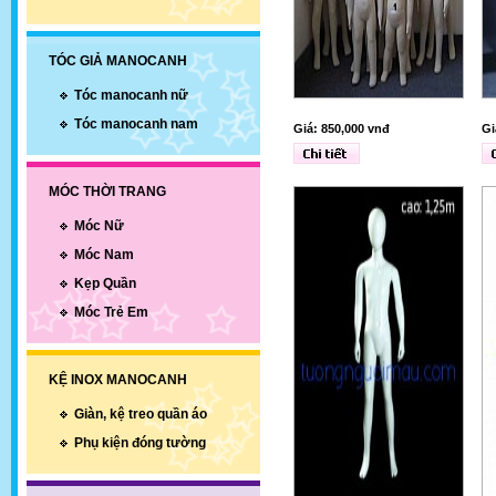
TÓC GIẢ MANOCANH
Tóc manocanh nữ
Tóc manocanh nam
Giá: 850,000 vnđ
Gi
MÓC THỜI TRANG
Móc Nữ
Móc Nam
Kẹp Quần
Móc Trẻ Em
KỆ INOX MANOCANH
Giàn, kệ treo quần áo
Phụ kiện đóng tường