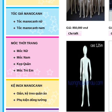
TÓC GIẢ MANOCANH
Tóc manocanh nữ
Tóc manocanh nam
Giá: 850,000 vnđ
Gi
MÓC THỜI TRANG
Móc Nữ
Móc Nam
Kẹp Quần
Móc Trẻ Em
KỆ INOX MANOCANH
Giàn, kệ treo quần áo
Phụ kiện đóng tường